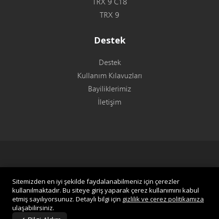
TRX 9 C18
TRX 9
Destek
Destek
Kullanım Kılavuzları
Bayiliklerimiz
İletişim
Copyright © 2026. 
Reximex
. 
Tüm hakları saklıdır.
Sitemizden en iyi şekilde faydalanabilmeniz için çerezler
kullanılmaktadır. Bu siteye giriş yaparak çerez kullanımını kabul
info@reximex.com
etmiş sayılıyorsunuz. Detaylı bilgi için
gizlilik ve çerez politikamıza
ulaşabilirsiniz.