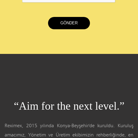
“
A
i
m
f
o
r
t
h
e
n
e
x
t
l
e
v
e
l
.
”
Reximex, 2015 yılında Konya-Beyşehir'de kuruldu. Kuruluş
amacımız, Yönetim ve Üretim ekibimizin rehberliğinde, en