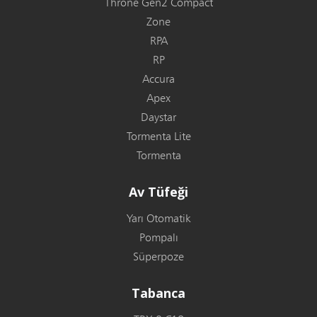
Throne Gen2 Compact
Zone
RPA
RP
Accura
Apex
Daystar
Tormenta Lite
Tormenta
Av Tüfeği
Yarı Otomatik
Pompalı
Süperpoze
Tabanca